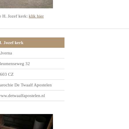
e H. Jozef kerk:
klik hier
. Jozef kerk
lverna
eumenseweg 32
603 CZ
arochie De Twaalf Apostelen
ww.detwaalfapostelen.nl