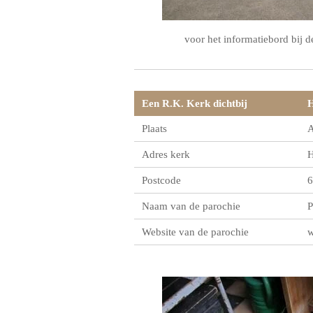
voor het informatiebord bij d
Een R.K. Kerk dichtbij
H
Plaats
A
Adres kerk
H
Postcode
6
Naam van de parochie
P
Website van de parochie
w