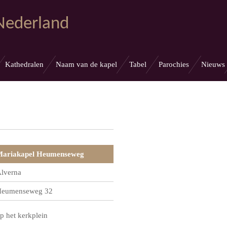
 Nederland
Kathedralen
Naam van de kapel
Tabel
Parochies
Nieuws
ariakapel Heumenseweg
lverna
eumenseweg 32
p het kerkplein