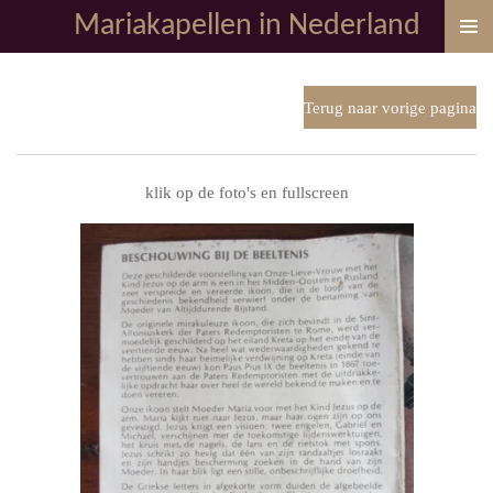
Mariakapellen in Nederland
Ga
direct
naar
de
Terug naar vorige pagina
hoofdinhoud
klik op de foto's en fullscreen