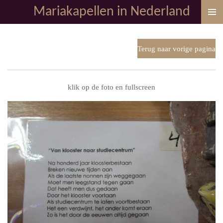
Mariakapellen in Nederland
Ga
direct
naar
de
Terug naar vorige pagina
hoofdinhoud
klik op de foto en fullscreen