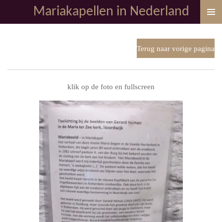
Mariakapellen in Nederland
Ga
direct
naar
de
Terug naar vorige pagina
hoofdinhoud
klik op de foto en fullscreen