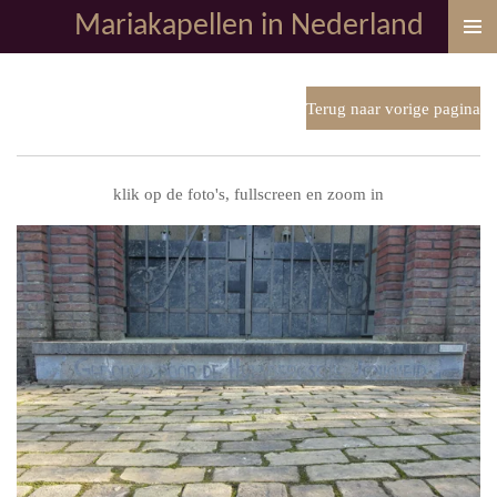
Mariakapellen in Nederland
Ga
direct
naar
de
Terug naar vorige pagina
hoofdinhoud
klik op de foto's, fullscreen en zoom in