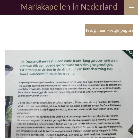
Mariakapellen in Nederland
Ga
direct
naar
de
Terug naar vorige pagina
hoofdinhoud