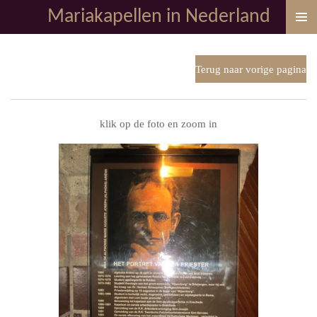
Mariakapellen in Nederland
Ga
direct
naar
de
Terug naar vorige pagina
hoofdinhoud
klik op de foto en zoom in