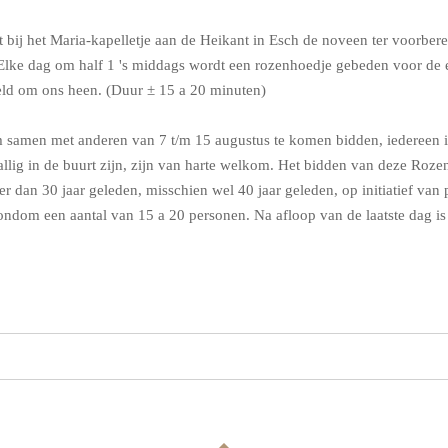
bij het Maria-kapelletje aan de Heikant in Esch de noveen ter voorbere
ke dag om half 1 's middags wordt een rozenhoedje gebeden voor de ei
reld om ons heen. (Duur ± 15 a 20 minuten)
 samen met anderen van 7 t/m 15 augustus te komen bidden, iedereen i
allig in de buurt zijn, zijn van harte welkom. Het bidden van deze Roz
er dan 30 jaar geleden, misschien wel 40 jaar geleden, op initiatief van
ondom een aantal van 15 a 20 personen. Na afloop van de laatste dag i