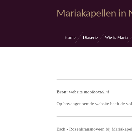
Ga
Mariakapellen in
direct
naar
de
hoofdinhoud
Home
Diaserie
Wie is Maria
Bron:
website
mooiboxtel.nl
Op bovengenoemde website heeft de volg
Esch - Rozenkransnoveen bij Mariakapell