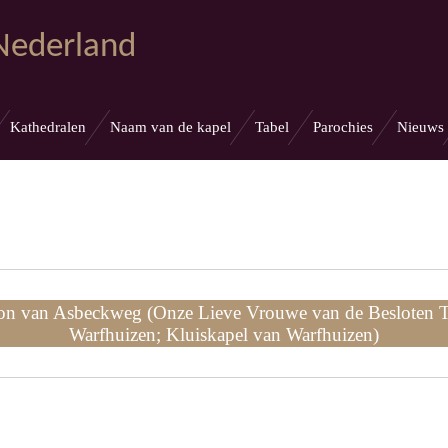
 Nederland
Kathedralen
Naam van de kapel
Tabel
Parochies
Nieuws
on van Asbeckweg (Onze Lieve Vrouwe van de Besloten 
Warfhuizen; Kluiskapel van Warfhuizen)