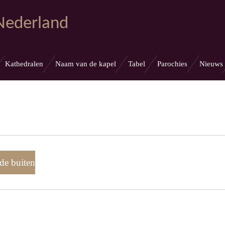
 Nederland
Kathedralen
Naam van de kapel
Tabel
Parochies
Nieuws
de buiten