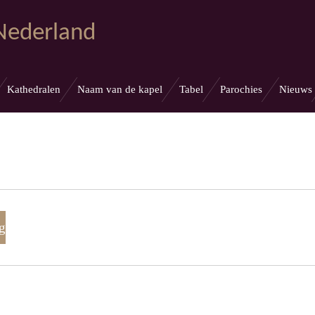
 Nederland
Kathedralen
Naam van de kapel
Tabel
Parochies
Nieuws
g