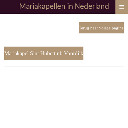
Mariakapellen in Nederland
Ga
direct
naar
de
Terug naar vorige pagina
hoofdinhoud
Mariakapel Sint Hubert nb Voordijk