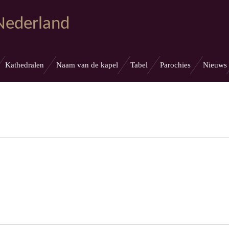
 Nederland
Kathedralen
Naam van de kapel
Tabel
Parochies
Nieuws