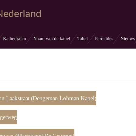
 Nederland
Kathedralen
Naam van de kapel
Tabel
Parochies
Nieuws
van Laakstraat (Dengeman Lohman Kapel)
rgerweg
enweg (Mariakapel De Geurmei)