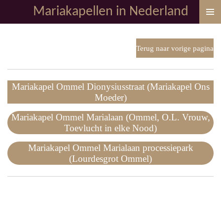
Mariakapellen in Nederland
Ga
direct
naar
de
Terug naar vorige pagina
hoofdinhoud
Mariakapel Ommel Dionysiusstraat (Mariakapel Ons
Moeder)
Mariakapel Ommel Marialaan (Ommel, O.L. Vrouw,
Toevlucht in elke Nood)
Mariakapel Ommel Marialaan processiepark
(Lourdesgrot Ommel)