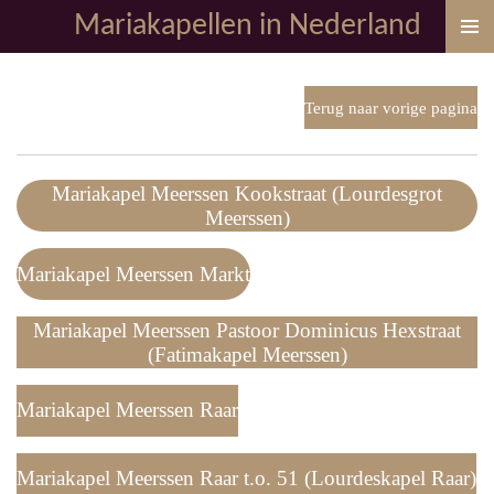
Mariakapellen in Nederland
Ga
direct
naar
de
Terug naar vorige pagina
hoofdinhoud
Mariakapel Meerssen Kookstraat (Lourdesgrot
Meerssen)
Mariakapel Meerssen Markt
Mariakapel Meerssen Pastoor Dominicus Hexstraat
(Fatimakapel Meerssen)
Mariakapel Meerssen Raar
Mariakapel Meerssen Raar t.o. 51 (Lourdeskapel Raar)