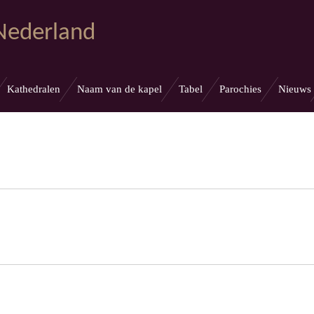
 Nederland
Kathedralen
Naam van de kapel
Tabel
Parochies
Nieuws