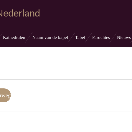
 Nederland
Kathedralen
Naam van de kapel
Tabel
Parochies
Nieuws
erweg