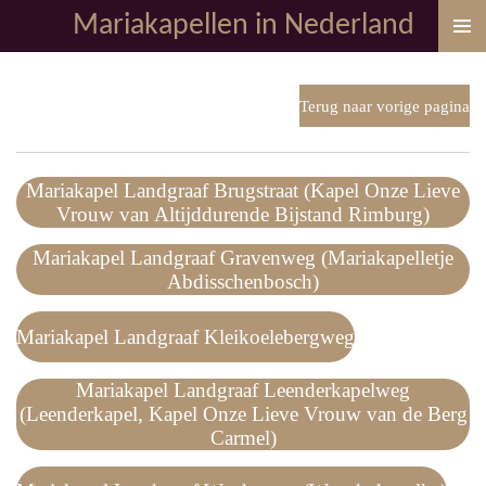
Mariakapellen in Nederland
Ga
direct
naar
de
Terug naar vorige pagina
hoofdinhoud
Mariakapel Landgraaf Brugstraat (Kapel Onze Lieve
Vrouw van Altijddurende Bijstand Rimburg)
Mariakapel Landgraaf Gravenweg (Mariakapelletje
Abdisschenbosch)
Mariakapel Landgraaf Kleikoelebergweg
Mariakapel Landgraaf Leenderkapelweg
(Leenderkapel, Kapel Onze Lieve Vrouw van de Berg
Carmel)