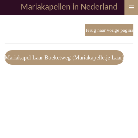
Mariakapellen in Nederland
Ga
direct
naar
de
Terug naar vorige pagina
hoofdinhoud
Mariakapel Laar Boeketweg (Mariakapelletje Laar)