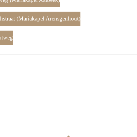
straat (Mariakapel Arensgenhout)
htweg