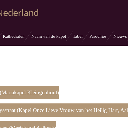
 Nederland
Kathedralen
Naam van de kapel
Tabel
Parochies
Nieuws
(Mariakapel Kleingenhout)
straat (Kapel Onze Lieve Vrouw van het Heilig Hart, Aa
weg (Mariakapel Aalbeek)