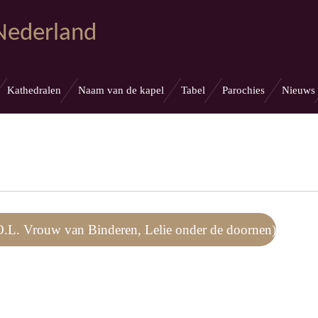
 Nederland
Kathedralen
Naam van de kapel
Tabel
Parochies
Nieuws
.L. Vrouw van Binderen, Lelie onder de doornen)