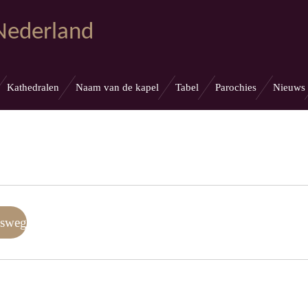
 Nederland
Kathedralen
Naam van de kapel
Tabel
Parochies
Nieuws
nsweg