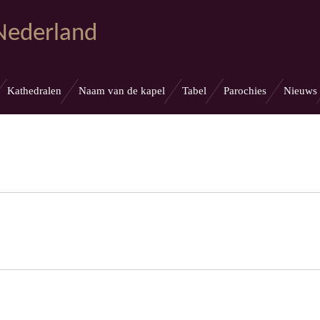
 Nederland
Kathedralen
Naam van de kapel
Tabel
Parochies
Nieuws