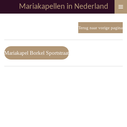
Mariakapellen in Nederland
Ga
direct
naar
de
Terug naar vorige pagina
hoofdinhoud
Mariakapel Borkel Sportstraat