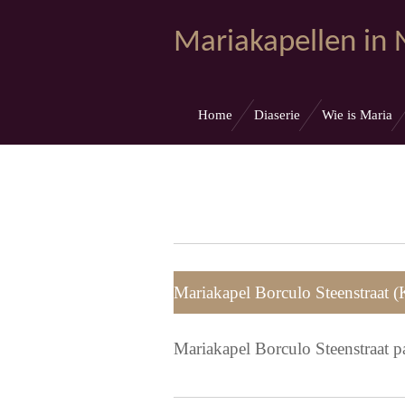
Ga
Mariakapellen in
direct
naar
de
hoofdinhoud
Home
Diaserie
Wie is Maria
Mariakapel Borculo Steenstraat 
Mariakapel Borculo Steenstraat p