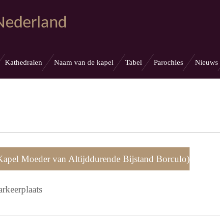
 Nederland
Kathedralen
Naam van de kapel
Tabel
Parochies
Nieuws
(Kapel Moeder van Altijddurende Bijstand Borculo)
arkeerplaats