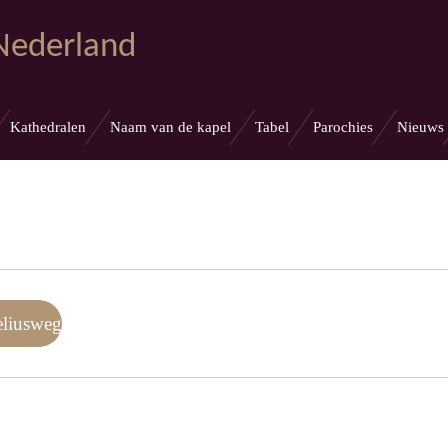
 Nederland
Kathedralen
Naam van de kapel
Tabel
Parochies
Nieuws
eliusweg