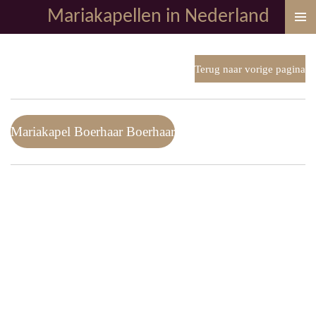
Mariakapellen in Nederland
Ga
direct
naar
de
Terug naar vorige pagina
hoofdinhoud
Mariakapel Boerhaar Boerhaar