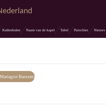
 Nederland
Kathedralen
Naam van de kapel
Tabel
Parochies
Nieuws
(Mariagrot Baexem)