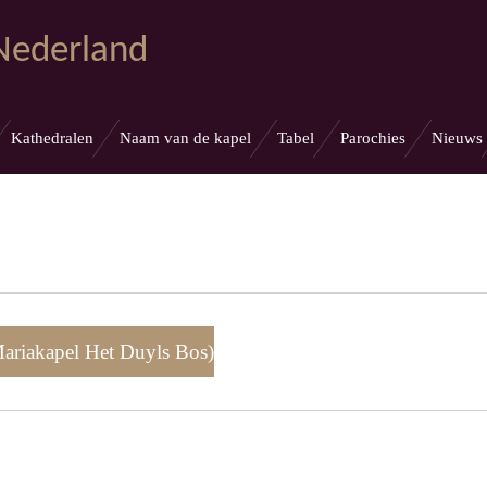
 Nederland
Kathedralen
Naam van de kapel
Tabel
Parochies
Nieuws
ariakapel Het Duyls Bos)