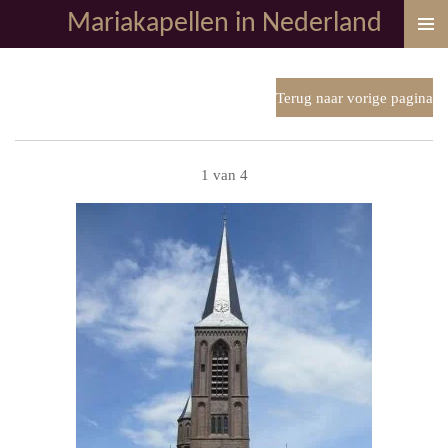
Mariakapellen in Nederland
Ga
direct
naar
de
Terug naar vorige pagina
hoofdinhoud
1 van 4