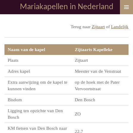
Mariakapellen in Nederland
Ga
direct
naar
Terug naar
Zijtaart
of
Landelijk
de
hoofdinhoud
Naam van de kapel
Zijtaarts Kapelleke
Plaats
Zijtaart
Adres kapel
Meester van de Venstraat
Extra aanwijzing om de kapel te
op de hoek met de Pater
kunnen vinden
Vervoortstraat
Bisdom
Den Bosch
Ligging ten opzichte van Den
ZO
Bosch
KM fietsen van Den Bosch naar
22,7