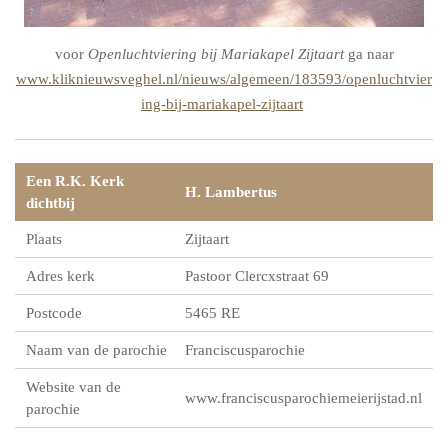
voor
Openluchtviering bij Mariakapel Zijtaart
ga naar
www.kliknieuwsveghel.nl/nieuws/algemeen/183593/openluchtvier
ing-bij-mariakapel-zijtaart
Een R.K. Kerk
H. Lambertus
dichtbij
Plaats
Zijtaart
Adres kerk
Pastoor Clercxstraat 69
Postcode
5465 RE
Naam van de parochie
Franciscusparochie
Website van de
www.franciscusparochiemeierijstad.nl
parochie