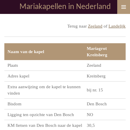
Mariakapellen in Nederland
Ga
direct
naar
Terug naar
Zeeland
of
Landelijk
de
hoofdinhoud
Mariagrot
Naam van de kapel
Kreitsberg
Plaats
Zeeland
Adres kapel
Kreitsberg
Extra aanwijzing om de kapel te kunnen
bij nr. 15
vinden
Bisdom
Den Bosch
Ligging ten opzichte van Den Bosch
NO
KM fietsen van Den Bosch naar de kapel
30,5