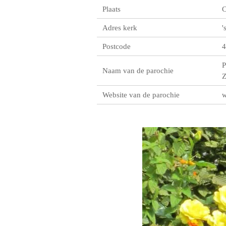
Plaats
C
Adres kerk
'
Postcode
4
P
Naam van de parochie
Z
Website van de parochie
w