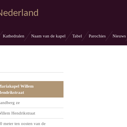
 Nederland
Kathedralen
Naam van de kapel
Tabel
Parochies
Nieuws
ariakapel Willem
endrikstraat
andberg ze
illem Hendrikstraat
0 meter ten oosten van de