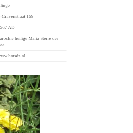
linge
s-Gravenstraat 169
567 AD
arochie heilige Maria Sterre der
ee
ww.hmsdz.nl