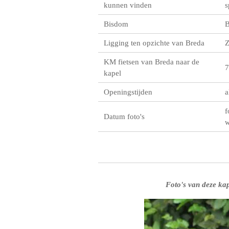
kunnen vinden
s
Bisdom
B
Ligging ten opzichte van Breda
KM fietsen van Breda naar de
7
kapel
Openingstijden
a
f
Datum foto's
w
Foto's van deze kap