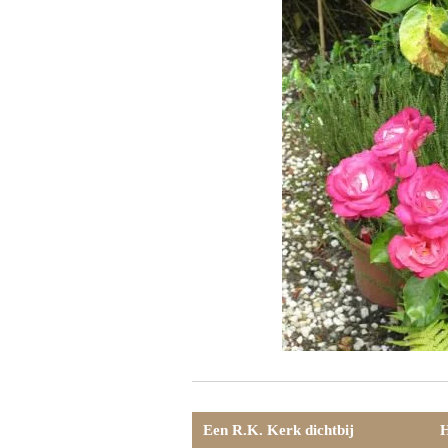
Een R.K. Kerk dichtbij
H