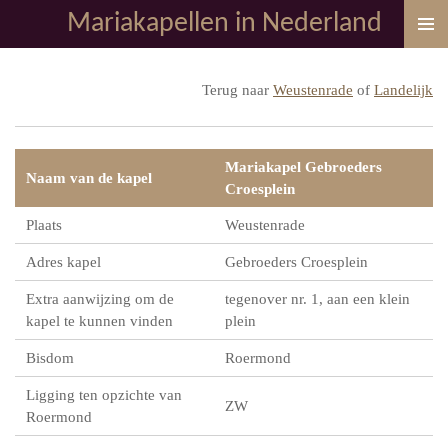
Mariakapellen in Nederland
Ga
direct
naar
Terug naar
Weustenrade
of
Landelijk
de
hoofdinhoud
Mariakapel Gebroeders
Naam van de kapel
Croesplein
Plaats
Weustenrade
Adres kapel
Gebroeders Croesplein
Extra aanwijzing om de
tegenover nr. 1, aan een klein
kapel te kunnen vinden
plein
Bisdom
Roermond
Ligging ten opzichte van
ZW
Roermond