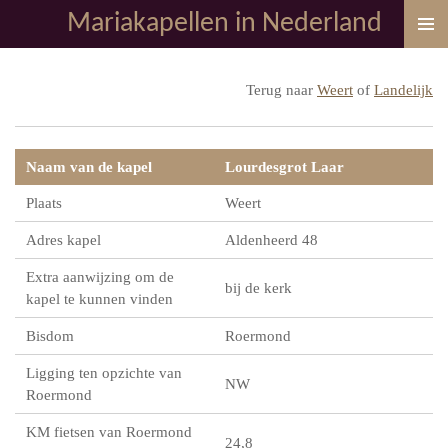
Mariakapellen in Nederland
Ga
direct
naar
Terug naar
Weert
of
Landelijk
de
hoofdinhoud
Naam van de kapel
Lourdesgrot Laar
Plaats
Weert
Adres kapel
Aldenheerd 48
Extra aanwijzing om de
bij de kerk
kapel te kunnen vinden
Bisdom
Roermond
Ligging ten opzichte van
NW
Roermond
KM fietsen van Roermond
24,8