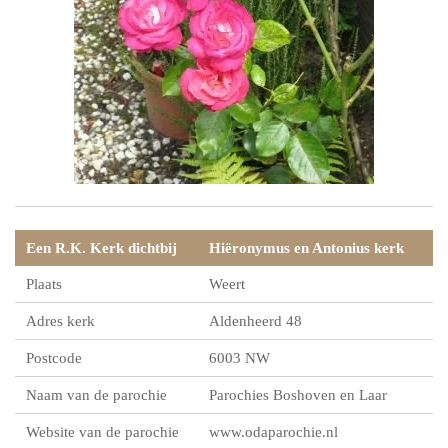
Een R.K. Kerk dichtbij
Hiëronymus en Antonius kerk
Plaats
Weert
Adres kerk
Aldenheerd 48
Postcode
6003 NW
Naam van de parochie
Parochies Boshoven en Laar
Website van de parochie
www.odaparochie.nl