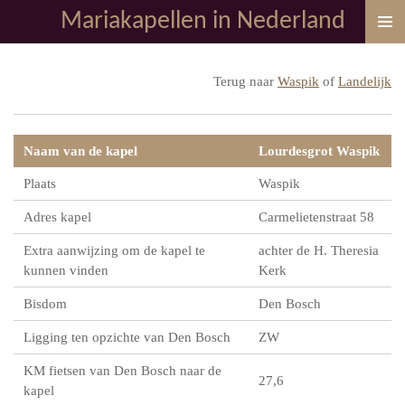
Mariakapellen in Nederland
Ga
direct
naar
Terug naar
Waspik
of
Landelijk
de
hoofdinhoud
Naam van de kapel
Lourdesgrot Waspik
Plaats
Waspik
Adres kapel
Carmelietenstraat 58
Extra aanwijzing om de kapel te
achter de H. Theresia
kunnen vinden
Kerk
Bisdom
Den Bosch
Ligging ten opzichte van Den Bosch
ZW
KM fietsen van Den Bosch naar de
27,6
kapel