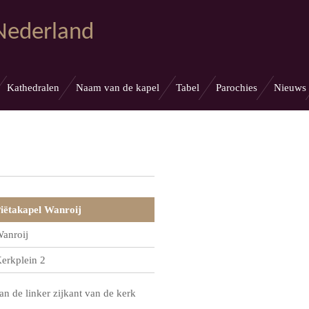
 Nederland
Kathedralen
Naam van de kapel
Tabel
Parochies
Nieuws
iëtakapel Wanroij
anroij
erkplein 2
an de linker zijkant van de kerk