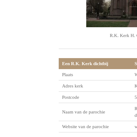
R.K. Kerk H. 
Een R.K. Kerk dichtbij
S
Plaats
W
Adres kerk
K
Postcode
5
R
Naam van de parochie
d
Website van de parochie
w