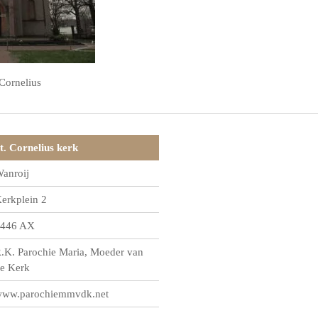
Cornelius
t. Cornelius kerk
anroij
erkplein 2
446 AX
.K. Parochie Maria, Moeder van
e Kerk
ww.parochiemmvdk.net