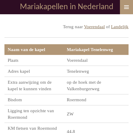
Mariakapellen in Nederland
Ga
direct
naar
Terug naar
Voerendaal
of
Landelijk
de
hoofdinhoud
Naam van de kapel
Mariakapel Tenelenweg
Plaats
Voerendaal
Adres kapel
Tenelenweg
Extra aanwijzing om de
op de hoek met de
kapel te kunnen vinden
Valkenburgerweg
Bisdom
Roermond
Ligging ten opzichte van
ZW
Roermond
KM fietsen van Roermond
44,8