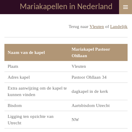
Mariakapellen in Nederland
Ga
direct
naar
Terug naar
Vleuten
of
Landelijk
de
hoofdinhoud
Mariakapel Pastoor
Naam van de kapel
Ohllaan
Plaats
Vleuten
Adres kapel
Pastoor Ohllaan 34
Extra aanwijzing om de kapel te
dagkapel in de kerk
kunnen vinden
Bisdom
Aartsbisdom Utrecht
Ligging ten opzichte van
NW
Utrecht