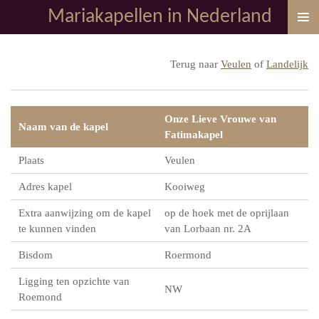
Mariakapellen in Nederland
Ga
direct
naar
Terug naar
Veulen
of
Landelijk
de
hoofdinhoud
Onze Lieve Vrouwe van
Naam van de kapel
Fatimakapel
Plaats
Veulen
Adres kapel
Kooiweg
Extra aanwijzing om de kapel
op de hoek met de oprijlaan
te kunnen vinden
van Lorbaan nr. 2A
Bisdom
Roermond
Ligging ten opzichte van
NW
Roemond