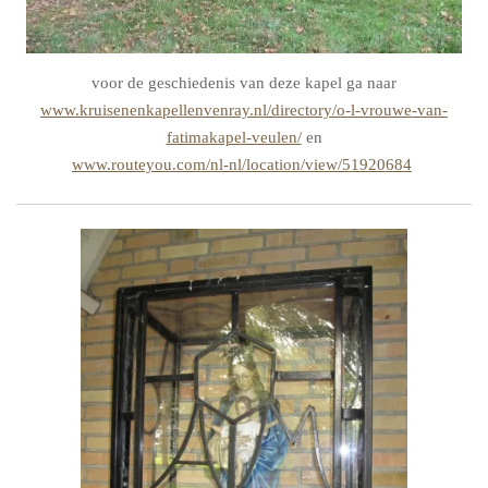
voor de geschiedenis van deze kapel ga naar
www.kruisenenkapellenvenray.nl/directory/o-l-vrouwe-van-
fatimakapel-veulen/
en
www.routeyou.com/nl-nl/location/view/51920684