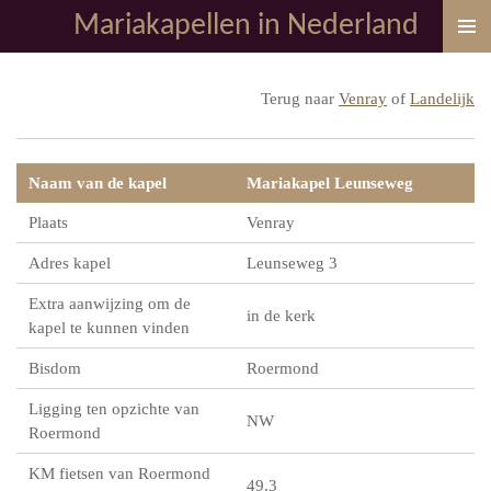
Mariakapellen in Nederland
Ga
direct
naar
Terug naar
Venray
of
Landelijk
de
hoofdinhoud
Naam van de kapel
Mariakapel Leunseweg
Plaats
Venray
Adres kapel
Leunseweg 3
Extra aanwijzing om de
in de kerk
kapel te kunnen vinden
Bisdom
Roermond
Ligging ten opzichte van
NW
Roermond
KM fietsen van Roermond
49,3