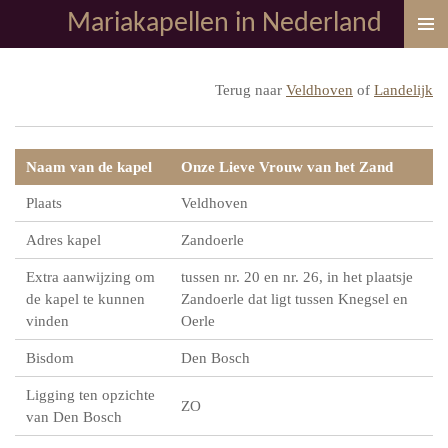
Mariakapellen in Nederland
Ga
direct
naar
Terug naar
Veldhoven
of
Landelijk
de
hoofdinhoud
Naam van de kapel
Onze Lieve Vrouw van het Zand
Plaats
Veldhoven
Adres kapel
Zandoerle
Extra aanwijzing om
tussen nr. 20 en nr. 26, in het plaatsje
de kapel te kunnen
Zandoerle dat ligt tussen Knegsel en
vinden
Oerle
Bisdom
Den Bosch
Ligging ten opzichte
ZO
van Den Bosch