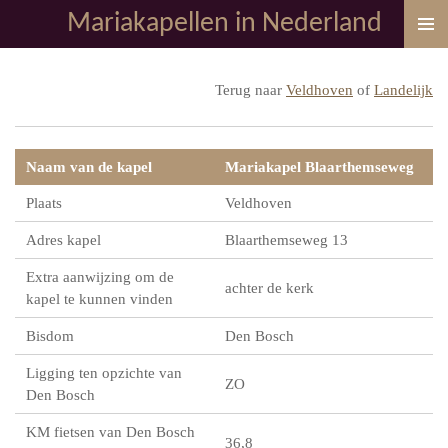
Mariakapellen in Nederland
Ga
direct
naar
Terug naar
Veldhoven
of
Landelijk
de
hoofdinhoud
Naam van de kapel
Mariakapel Blaarthemseweg
Plaats
Veldhoven
Adres kapel
Blaarthemseweg 13
Extra aanwijzing om de
achter de kerk
kapel te kunnen vinden
Bisdom
Den Bosch
Ligging ten opzichte van
ZO
Den Bosch
KM fietsen van Den Bosch
36,8