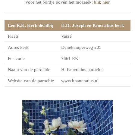
voor het bordje boven het mozaïek:
klik hier
Een R.K. Kerk dichtbij
H.H. Joseph en Pancratius kerk
Plaats
Vasse
Adres kerk
Denekamperweg 205
Postcode
7661 RK
Naam van de parochie
H. Pancratius parochie
Website van de parochie
www.hpancratius.nl