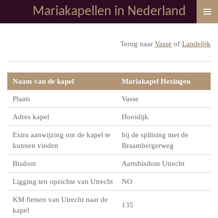
Mariakapellen in Nederland
Ga
direct
naar
Terug naar
Vasse
of
Landelijk
de
hoofdinhoud
Naam van de kapel
Mariakapel Hezingen
Plaats
Vasse
Adres kapel
Hooidijk
Extra aanwijzing om de kapel te
bij de splitsing met de
kunnen vinden
Braambergerweg
Bisdom
Aartsbisdom Utrecht
Ligging ten opzichte van Utrecht
NO
KM fietsen van Utrecht naar de
135
kapel