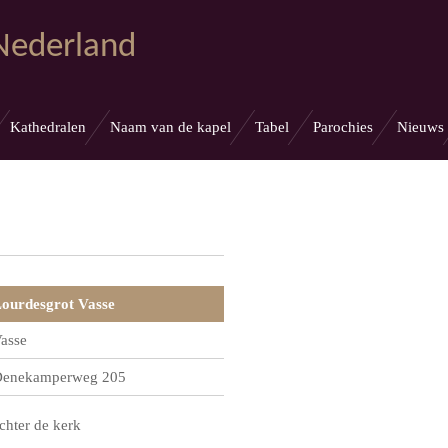
 Nederland
Kathedralen
Naam van de kapel
Tabel
Parochies
Nieuws
ourdesgrot Vasse
asse
enekamperweg 205
chter de kerk