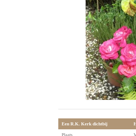
Een R.K. Kerk dichtbij
H
Plaats
V