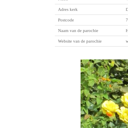
Adres kerk
D
Postcode
7
Naam van de parochie
H
Website van de parochie
w