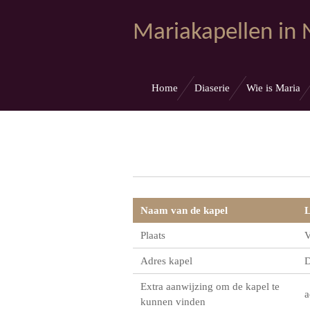
Ga
Mariakapellen in
direct
naar
de
hoofdinhoud
Home
Diaserie
Wie is Maria
Naam van de kapel
L
Plaats
V
Adres kapel
D
Extra aanwijzing om de kapel te
a
kunnen vinden