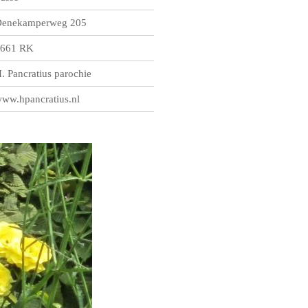
enekamperweg 205
661 RK
. Pancratius parochie
ww.hpancratius.nl