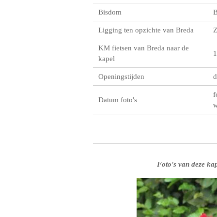
Bisdom
B
Ligging ten opzichte van Breda
KM fietsen van Breda naar de
1
kapel
Openingstijden
d
f
Datum foto's
w
Foto's van deze kap