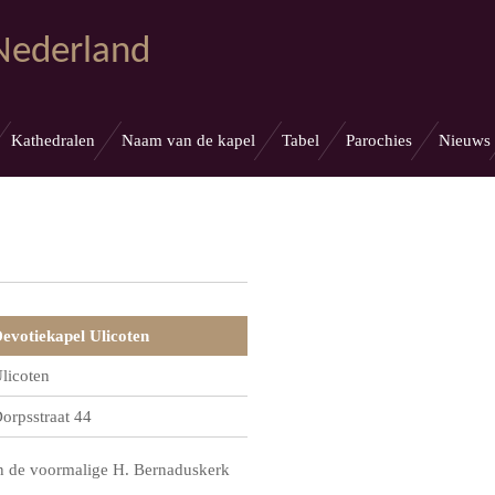
 Nederland
Kathedralen
Naam van de kapel
Tabel
Parochies
Nieuws
evotiekapel Ulicoten
licoten
orpsstraat 44
n de voormalige H. Bernaduskerk