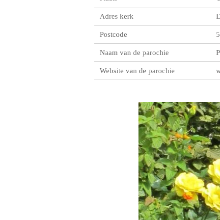
Adres kerk
D
Postcode
5
Naam van de parochie
P
Website van de parochie
w