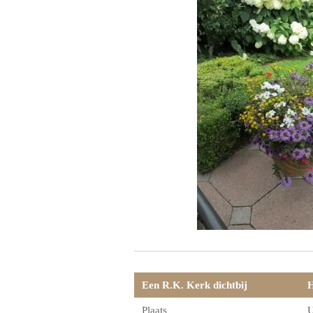
Een R.K. Kerk dichtbij
H
Plaats
U