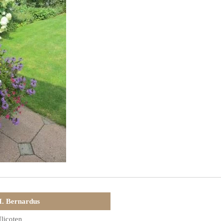
. Bernardus
licoten