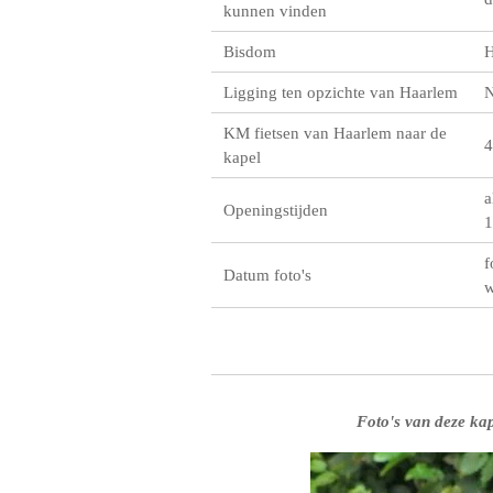
kunnen vinden
Bisdom
H
Ligging ten opzichte van Haarlem
KM fietsen van Haarlem naar de
4
kapel
a
Openingstijden
1
f
Datum foto's
w
Foto's van deze kap