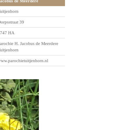
acobus de Meerdere
uitjenhorn
orpsstraat 39
747 HA
arochie H. Jacobus de Meerdere
uitjenhorn
ww.parochietuitjenhorn.nl