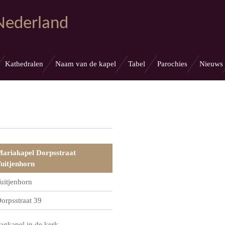
 Nederland
Kathedralen
Naam van de kapel
Tabel
Parochies
Nieuws
ariakapel Dorpsstraat
uitjenhorn
uitjenhorn
orpsstraat 39
agkapel in de kerk