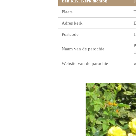
Een R.K. Kerk dichtbij
J
Plaats
T
Adres kerk
D
Postcode
1
P
Naam van de parochie
T
Website van de parochie
w