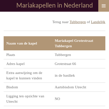
Mariakapellen in Nederland
Ga
direct
naar
Terug naar
Tubbergen
of
Landelijk
de
hoofdinhoud
Mariakapel Grotestraat
Naam van de kapel
Tubbergen
Plaats
Tubbergen
Adres kapel
Grotestraat 66
Extra aanwijzing om de
in de basiliek
kapel te kunnen vinden
Bisdom
Aartsbisdom Utrecht
Ligging ten opzichte van
NO
Utrecht