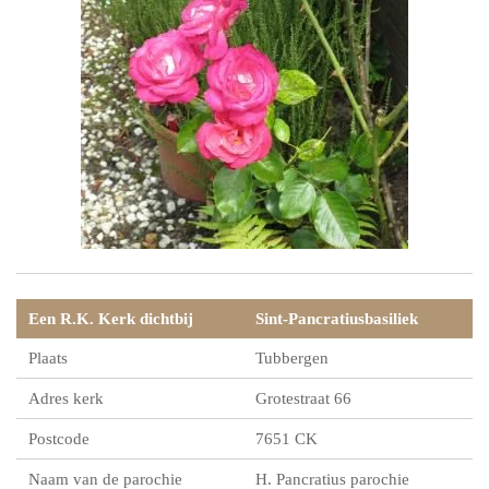
Een R.K. Kerk dichtbij
Sint-Pancratiusbasiliek
Plaats
Tubbergen
Adres kerk
Grotestraat 66
Postcode
7651 CK
Naam van de parochie
H. Pancratius parochie