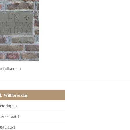
n fullscreen
. Willibrordus
eteringen
erkstraat 1
847 RM