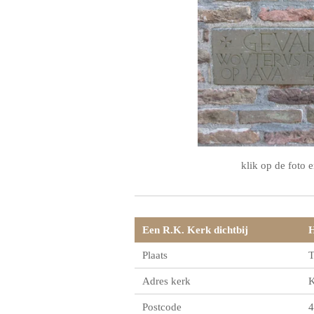
klik op de foto e
Een R.K. Kerk dichtbij
H
Plaats
T
Adres kerk
K
Postcode
4