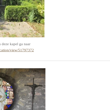
n deze kapel ga naar
cation/view/51797372