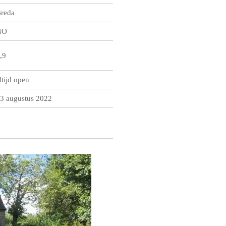
reda
NO
,9
ltijd open
3 augustus 2022