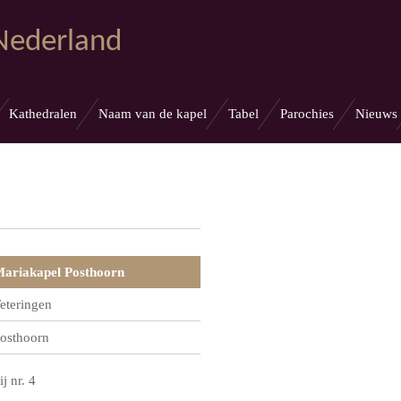
 Nederland
Kathedralen
Naam van de kapel
Tabel
Parochies
Nieuws
ariakapel Posthoorn
eteringen
osthoorn
ij nr. 4