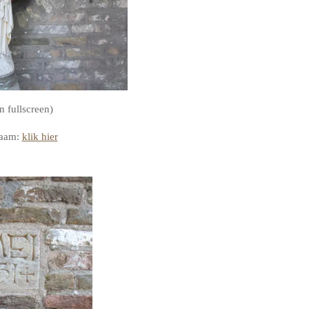
n fullscreen)
raam:
klik hier